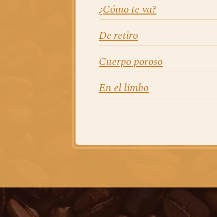
¿Cómo te va?
De retiro
Cuerpo poroso
En el limbo