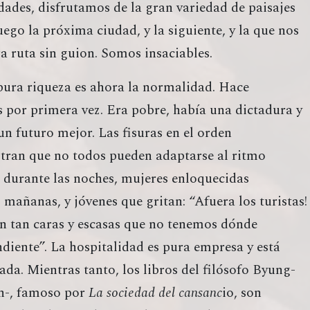
dades, disfrutamos de la gran variedad de paisajes
uego la próxima ciudad, y la siguiente, y la que nos
a ruta sin guion. Somos insaciables.
ura riqueza es ahora la normalidad. Hace
ís por primera vez. Era pobre, había una dictadura y
n futuro mejor. Las fisuras en el orden
tran que no todos pueden adaptarse al ritmo
 durante las noches, mujeres enloquecidas
 mañanas, y jóvenes que gritan: “Afuera los turistas!
on tan caras y escasas que no tenemos dónde
diente”. La hospitalidad es pura empresa y está
da. Mientras tanto, los libros del filósofo Byung-
n-, famoso por
La sociedad del cansanc
io, son