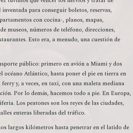
vez tuvimos que vencer los nervios y tratar de
 inventada para conseguir boletos, reservas,
partamentos con cocina-, planos, mapas,
s de museos, números de teléfono, direcciones,
staurantes. Esto era, a menudo, una cuestión de
sporte público: primero en avión a Miami y dos
 océano Atlántico, hasta poner el pie en tierra en
 ferry y, a veces, en taxi, con una maleta mediana
ación. Por lo demás, hacemos todo a pie. En Europa,
riferia. Los peatones son los reyes de las ciudades,
lles enteras liberadas del tráfico.
os largos kilómetros hasta penetrar en el latido de