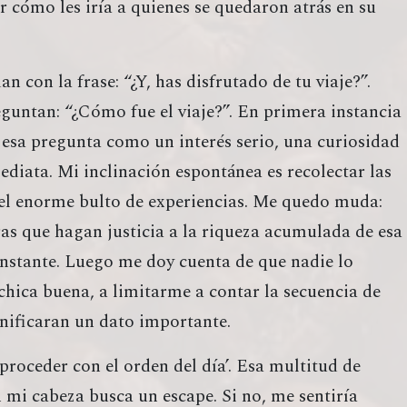
 cómo les iría a quienes se quedaron atrás en su
 con la frase: “¿Y, has disfrutado de tu viaje?”.
eguntan: “¿Cómo fue el viaje?”. En primera instancia
 esa pregunta como un interés serio, una curiosidad
diata. Mi inclinación espontánea es recolectar las
 el enorme bulto de experiencias. Me quedo muda:
as que hagan justicia a la riqueza acumulada de esa
nstante. Luego me doy cuenta de que nadie lo
chica buena, a limitarme a contar la secuencia de
gnificaran un dato importante.
roceder con el orden del día’. Esa multitud de
mi cabeza busca un escape. Si no, me sentiría