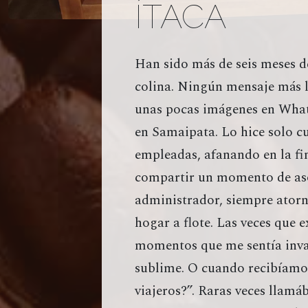
ÍTACA
Han sido más de seis meses de
colina. Ningún mensaje más l
unas pocas imágenes en What
en Samaipata. Lo hice solo c
empleadas, afanando en la fin
compartir un momento de aso
administrador, siempre ator
hogar a flote. Las veces que 
momentos que me sentía invadi
sublime. O cuando recibíamo
viajeros?”. Raras veces llamá